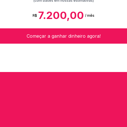
(com bases em nossas estimativas)
7.200,00
R$
/ mês
Começar a ganhar dinheiro agora!